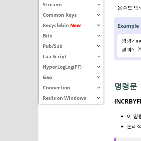
Streams
음수도 입
Common Keys
Recyclebin
New
Example
Bits
명령>
in
Pub/Sub
결과>
-2
Lua Script
HyperLogLog(PF)
Geo
명령문
Connection
Redis on Windows
INCRBYF
이 명령
논리적