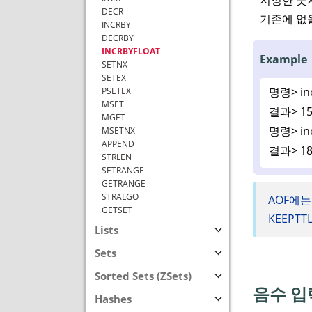
DECR
기존에 없
INCRBY
DECRBY
INCRBYFLOAT
Example
SETNX
SETEX
명령>
in
PSETEX
MSET
결과>
15
MGET
명령>
in
MSETNX
APPEND
결과>
18
STRLEN
SETRANGE
GETRANGE
STRALGO
AOF에는
GETSET
KEEPTT
Lists
Sets
Sorted Sets (ZSets)
음수 입
Hashes