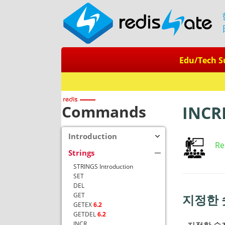
Edu/Tech S
Commands
INCR
Introduction
Re
Strings
STRINGS Introduction
SET
DEL
GET
지정한 
GETEX
6.2
GETDEL
6.2
지정한 숫
INCR