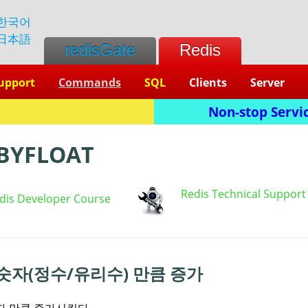
한국어
日本語
redisGate
Redis
upport
Commands
SQL
Clients
Server
Non-stop Servic
BYFLOAT
Redis Technical Support
dis Developer Course
숫자(정수/유리수) 만큼 증가
자 만큼 증가시킨다.