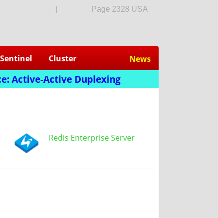
login
|
Sign Up
Page 2328 USA
Sentinel
Cluster
News
e: Active-Active Duplexing
Redis Enterprise Server