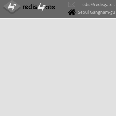
redis@redisgate.
Seoul Gangnam-gu