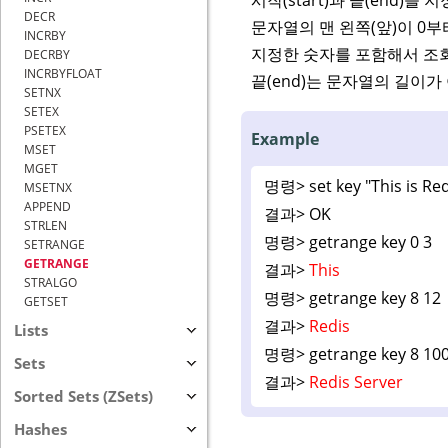
DECR
문자열의 맨 왼쪽(앞)이 0부
INCRBY
지정한 숫자를 포함해서 조
DECRBY
INCRBYFLOAT
끝(end)는 문자열의 길이가
SETNX
SETEX
PSETEX
Example
MSET
MGET
명령>
set key "This is Re
MSETNX
APPEND
결과>
OK
STRLEN
명령>
getrange key 0 3
SETRANGE
GETRANGE
결과>
This
STRALGO
명령>
getrange key 8 12
GETSET
결과>
Redis
Lists
명령>
getrange key 8 10
Sets
결과>
Redis Server
Sorted Sets (ZSets)
Hashes