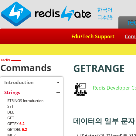
한국어
日本語
re
Edu/Tech Support
Com
Commands
GETRANGE
Introduction
Redis Developer C
Strings
STRINGS Introduction
SET
DEL
GET
데이터의 일부 문자
GETEX
6.2
GETDEL
6.2
시작(start)과 끝(end)을 
INCR