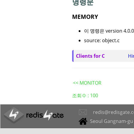
명령문
MEMORY
이 명령은 version 4.
source: object.c
Clients for C
Hi
<< MONITOR
조회수 :
100
redis@redisgate.
Seoul Gangnam-gu