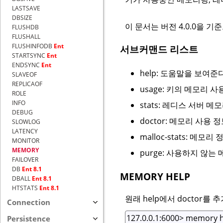
LASTSAVE
DBSIZE
이 문서는 버전 4.0.0을 
FLUSHDB
FLUSHALL
FLUSHINFODB
Ent
서브커맨드 리스트
STARTSYNC
Ent
ENDSYNC
Ent
help: 도움말을 보여준다
SLAVEOF
REPLICAOF
usage: 키의 메모리 
ROLE
INFO
stats: 레디스 서버 
DEBUG
doctor: 메모리 사
SLOWLOG
LATENCY
malloc-stats: 메
MONITOR
MEMORY
purge: 사용하지 않는
FAILOVER
DB
Ent 8.1
MEMORY HELP
DBALL
Ent 8.1
HTSTATS
Ent 8.1
원래 help에서 doctor
Connection
Persistence