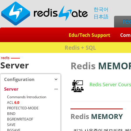
한국어
日本語
re
Edu/Tech Support
Com
Redis + SQL
Server
Redis
MEMO
Configuration
Redis Server Cour
Server
Commands Introduction
ACL
6.0
PROTECTED-MODE
BIND
Redis
MEMORY
BGREWRITEAOF
SAVE
키가 사용중인 메모리량, 레
BGSAVE