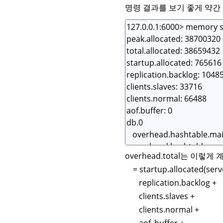
명령 결과를 보기 좋게 약간
overhead.total는 이렇게
= startup.allocated(serv
replication.backlog +
clients.slaves +
clients.normal +
aof_buffer +