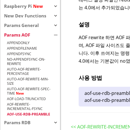
Raspberry Pi
New
는 4.0에서 추가되었습니
New Dev Functions
설명
Params General
Params AOF
AOF rewrite 하면 A
APPENDONLY
며, AOF 파일 사이즈도 
APPENDFILENAME
니다. 이후 쓰여지는 명령
APPENDFSYNC
NO-APPENDFSYNC-ON-
4.0에서는 기본값이 no였
REWRITE
AUTO-AOF-REWRITE-
PERCENTAGE
사용 방법
AUTO-AOF-REWRITE-MIN-
SIZE
AUTO-AOF-REWRITE-SPEC-
aof-use-rdb-pream
TIME
New
AOF-LOAD-TRUNCATED
aof-use-rdb-preambl
AOF-REWRITE-
INCREMENTAL-FSYNC
AOF-USE-RDB-PREAMBLE
Params RDB
<< AOF-REWRITE-INCREME