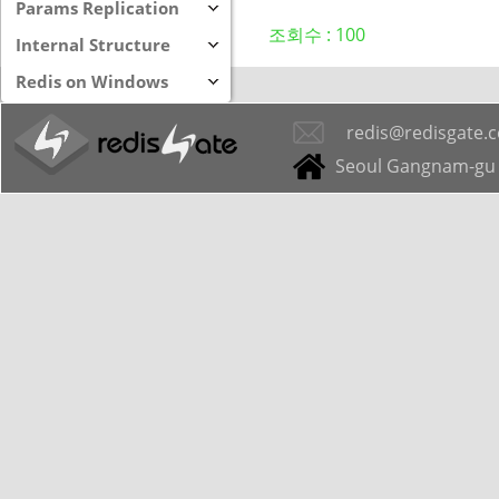
Params Replication
조회수 :
100
Internal Structure
Redis on Windows
redis@redisgate.
Seoul Gangnam-gu