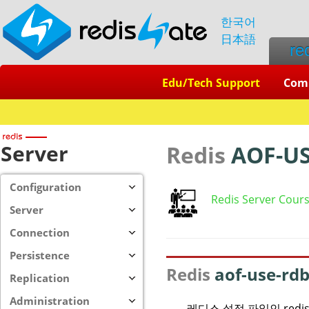
한국어
日本語
re
Edu/Tech Support
Com
Server
Redis
AOF-U
Configuration
Redis Server Cour
Server
Connection
Persistence
Redis
aof-use-rd
Replication
Administration
레디스 설정 파일인 redis