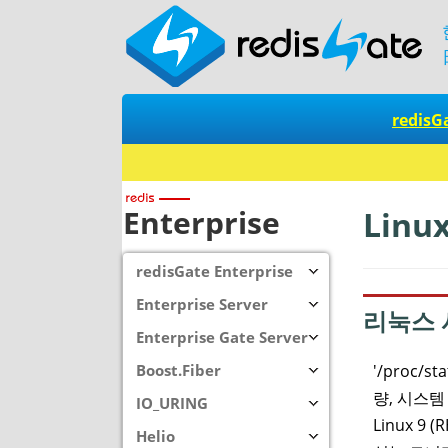
redisG
Enterprise
Linux
redisGate Enterprise
Enterprise Server
리눅스 시
Enterprise Gate Server
'/proc
Boost.Fiber
량, 시스템
IO_URING
Linux 9
Helio