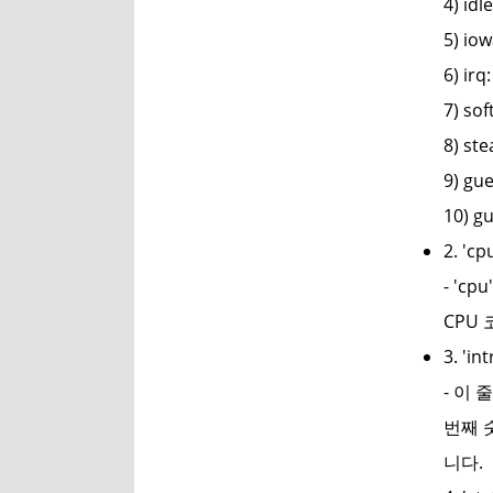
4) i
5) i
6) i
7) s
8) s
9) g
10) 
2. 'cp
- '
CPU
3. 'int
- 이 
번째 
니다.