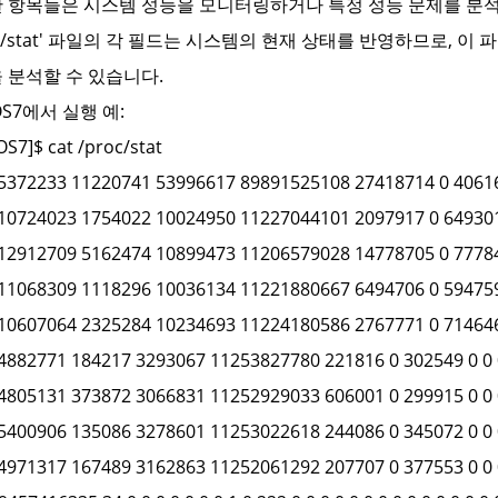
 항목들은 시스템 성능을 모니터링하거나 특정 성능 문제를 분석
roc/stat' 파일의 각 필드는 시스템의 현재 상태를 반영하므로,
 분석할 수 있습니다.
OS7에서 실행 예:
OS7]$ cat /proc/stat
5372233 11220741 53996617 89891525108 27418714 0 40616
10724023 1754022 10024950 11227044101 2097917 0 649301
12912709 5162474 10899473 11206579028 14778705 0 77784
11068309 1118296 10036134 11221880667 6494706 0 594759
10607064 2325284 10234693 11224180586 2767771 0 714646
4882771 184217 3293067 11253827780 221816 0 302549 0 0 
4805131 373872 3066831 11252929033 606001 0 299915 0 0 
5400906 135086 3278601 11253022618 244086 0 345072 0 0 
4971317 167489 3162863 11252061292 207707 0 377553 0 0 