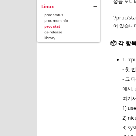
성능 모니
Linux
proc status
'/proc
proc meminfo
어 있습니
proc stat
os-release
library
📦 각 항
1. 'cp
- 첫
- 그
예시: c
여기서
1) u
2) n
3) s