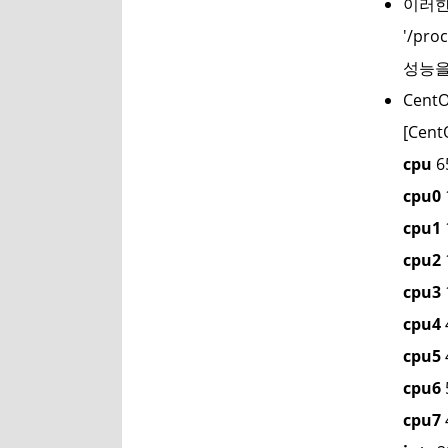
이러한
'/p
성능을
Cent
[Cent
cpu
6
cpu0
cpu1
cpu2
cpu3
cpu4
cpu5
cpu6
cpu7