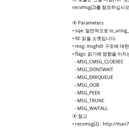
recvmsg(2)를 참조하십시오
⦿ Parameters
• sqe: 일반적으로 io_uri
• fd: 읽을 소켓입니다.
• msg: msghdr 구조에 
• flags: 읽기에 영향을 
- MSG_CMSG_CLOEXEC
- MSG_DONTWAIT
- MSG_ERRQUEUE
- MSG_OOB
- MSG_PEEK
- MSG_TRUNC
- MSG_WAITALL
⦿ 참고
• recvmsg(2) - http://ma