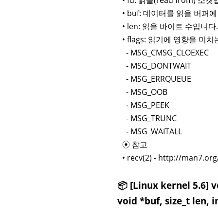
• buf: 데이터를 읽을 버퍼
• len: 읽을 바이트 수입니다.
• flags: 읽기에 영향을 
- MSG_CMSG_CLOEXEC
- MSG_DONTWAIT
- MSG_ERRQUEUE
- MSG_OOB
- MSG_PEEK
- MSG_TRUNC
- MSG_WAITALL
⦿ 참고
• recv(2) - http://man7.o
📦 [Linux kernel 5.6] 
void *buf, size_t len, i