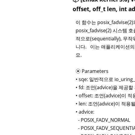
offset, off_t len, int a
이 함수는 posix_fadvi
posix_fadvise(2) 
적으로(sequentially)
니다. 이는 애플리케이션의 성
요.
⦿ Parameters
• sqe: 일반적으로 io_uri
• fd: 조언(advice)을 
• offset: 조언(advic
• len: 조언(advice)이 
• advice:
- POSIX_FADV_NORMAL
- POSIX_FADV_SEQUENTI