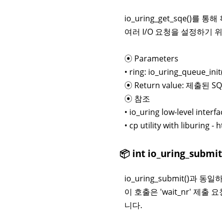
io_uring_get_sqe()를
여러 I/O 요청을 설정하기 위해
⦿ Parameters
• ring: io_uring_queue
⦿ Return value: 제출된
⦿ 참조
• io_uring low-level inter
• cp utility with liburing -
📦 int io_uring_submit
io_uring_submit()과
이 호출은 'wait_nr' 
니다.