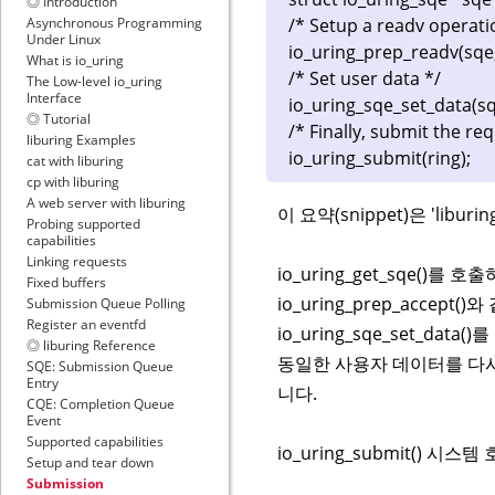
◎ Introduction
/* Setup a readv operati
Asynchronous Programming
Under Linux
io_uring_prep_readv(sqe, f
What is io_uring
/* Set user data */
The Low-level io_uring
Interface
io_uring_sqe_set_data(sqe
◎ Tutorial
/* Finally, submit the re
liburing Examples
io_uring_submit(ring);
cat with liburing
cp with liburing
A web server with liburing
이 요약(snippet)은 'lib
Probing supported
capabilities
Linking requests
io_uring_get_sqe()를 
Fixed buffers
io_uring_prep_acce
Submission Queue Polling
Register an eventfd
io_uring_sqe_set_
◎ liburing Reference
동일한 사용자 데이터를 다시 
SQE: Submission Queue
Entry
니다.
CQE: Completion Queue
Event
Supported capabilities
io_uring_submit()
Setup and tear down
Submission