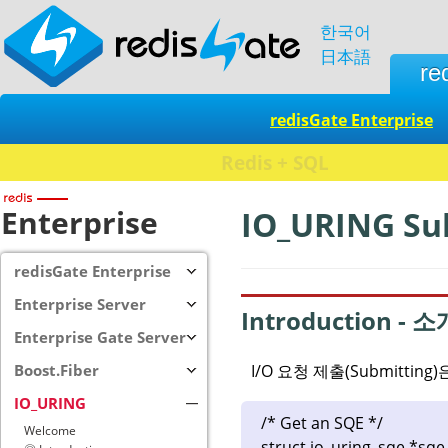
한국어
日本語
re
redisGate Enterprise
Enterprise
IO_URING Su
redisGate Enterprise
Enterprise Server
Introduction - 소
Enterprise Gate Server
I/O 요청 제출(Submitt
Boost.Fiber
IO_URING
/* Get an SQE */
Welcome
struct io_uring_sqe *sqe 