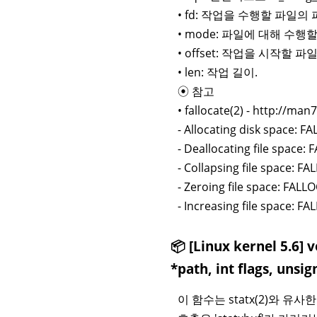
• fd: 작업을 수행할 파일
• mode: 파일에 대해 수행
• offset: 작업을 시작할
• len: 작업 길이.
⦿ 참고
• fallocate(2) - http://ma
- Allocating disk space:
- Deallocating file spac
- Collapsing file space:
- Zeroing file space: FA
- Increasing file space: 
📦 [Linux kernel 5.6] 
*path, int flags, unsi
이 함수는 statx(2)와 유