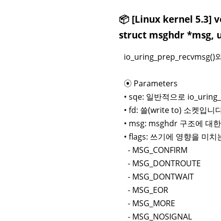
📦 [Linux kernel 5.3] 
struct msghdr *msg, u
io_uring_prep_recv
⦿ Parameters
• sqe: 일반적으로 io_uri
• fd: 쓸(write to) 소켓입니다
• msg: msghdr 구조에 
• flags: 쓰기에 영향을 
- MSG_CONFIRM
- MSG_DONTROUTE
- MSG_DONTWAIT
- MSG_EOR
- MSG_MORE
- MSG_NOSIGNAL