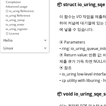
Completion
📦 struct io_uring_sqe
Advanced usage
◎ io_uring Reference
io_uring Reference
이 함수는 I/O 작업을 제출하
io_uring_setup
하여 커널에 대기열에 있는 
io_uring_enter
에 넣을 수 있습니다.
io_uring_register
◎ License
Helio
⦿ Parameters
Linux
• ring: io_uring_queue
⦿ Return value: 반환 값
제출 큐가 가득 차면 NULL
⦿ 참조
• io_uring low-level inter
• cp utility with liburing -
📦 void io_uring_sqe_s
이는 전달된 SQE 인스턴스