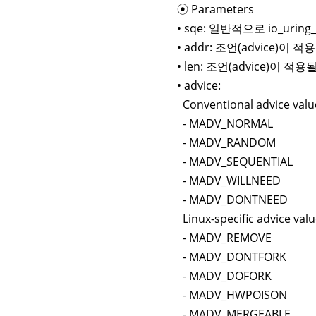
⦿ Parameters
• sqe: 일반적으로 io_uri
• addr: 조언(advice)
• len: 조언(advice)이 
• advice:
Conventional advice valu
- MADV_NORMAL
- MADV_RANDOM
- MADV_SEQUENTIAL
- MADV_WILLNEED
- MADV_DONTNEED
Linux-specific advice val
- MADV_REMOVE
- MADV_DONTFORK
- MADV_DOFORK
- MADV_HWPOISON
- MADV_MERGEABLE