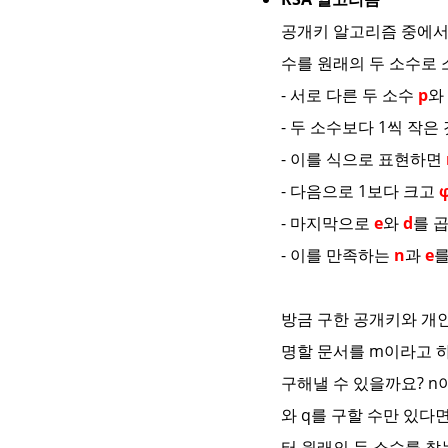
공개키 알고리즘 중에서 
수를 원래의 두 소수로
- 서로 다른 두 소수
p
와
- 두 소수보다 1씩 작은
- 이를 식으로 표현하면
- 다음으로 1보다 크고
φ
- 마지막으로
e
와
d
를 
- 이를 만족하는
n
과
e
방금 구한 공개키와 개
명할 문서를 m이라고 하
구해낼 수 있을까요? n
와 q를 구할 수만 있다면
터 원래의 두 소수를 찾