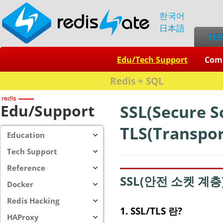
한국어
日本語
re
Edu/Tech Support
Com
Redis + SQL
Edu/Support
SSL(Secure S
TLS(Transpor
Education
Tech Support
Reference
SSL(안전 소켓 계층
Docker
Redis Hacking
1. SSL/TLS 란?
HAProxy